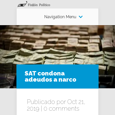
Navigation Menu
SAT condona
adeudos a narco
Publicado por Oct 21,
2019 |
0 comments