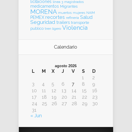
licitaciones
línea 3
magistrados
medicamentos
Migrantes
MORENA
muertos
mujeres
NAIM
recortes
Salud
PEMEX
refinería
Seguridad
trailers
transporte
Violencia
publico
tren ligero
Calendario
agosto 2026
L
M
X
J
V
S
D
1
2
3
4
5
6
7
8
9
10
11
12
13
14
15
16
17
18
19
20
21
22
23
24
25
26
27
28
29
30
31
« Jun