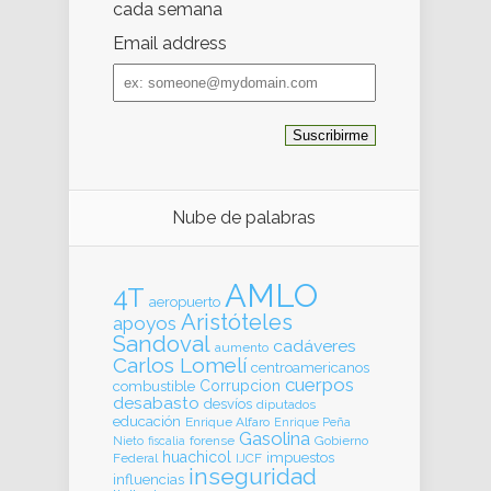
cada semana
Email address
Email
address
Nube de palabras
AMLO
4T
aeropuerto
Aristóteles
apoyos
Sandoval
cadáveres
aumento
Carlos Lomelí
centroamericanos
cuerpos
Corrupcion
combustible
desabasto
desvíos
diputados
educación
Enrique Alfaro
Enrique Peña
Gasolina
forense
Gobierno
Nieto
fiscalia
huachicol
impuestos
Federal
IJCF
inseguridad
influencias