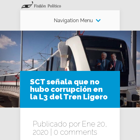
Navigation Menu
SCT señala que no
hubo corrupción en
la L3 del Tren Ligero
Publicado por Ene 20,
2020 |
0 comments