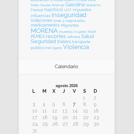
Gasolina
forense
Gobierno
Nieto
fiscalia
huachicol
impuestos
Federal
IJCF
inseguridad
influencias
licitaciones
línea 3
magistrados
medicamentos
Migrantes
MORENA
muertos
mujeres
NAIM
recortes
Salud
PEMEX
refinería
Seguridad
trailers
transporte
Violencia
publico
tren ligero
Calendario
agosto 2026
L
M
X
J
V
S
D
1
2
3
4
5
6
7
8
9
10
11
12
13
14
15
16
17
18
19
20
21
22
23
24
25
26
27
28
29
30
31