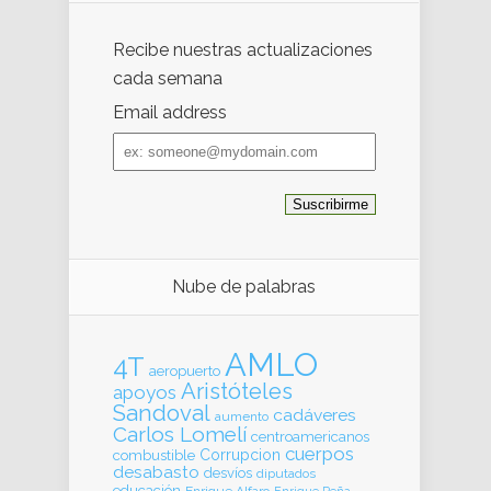
Recibe nuestras actualizaciones
cada semana
Email address
Email
address
Nube de palabras
AMLO
4T
aeropuerto
Aristóteles
apoyos
Sandoval
cadáveres
aumento
Carlos Lomelí
centroamericanos
cuerpos
Corrupcion
combustible
desabasto
desvíos
diputados
educación
Enrique Alfaro
Enrique Peña