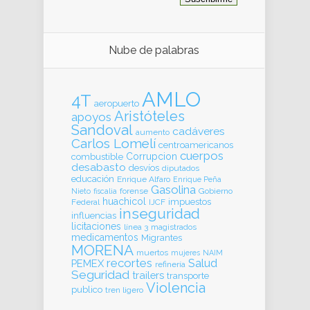
Nube de palabras
AMLO
4T
aeropuerto
Aristóteles
apoyos
Sandoval
cadáveres
aumento
Carlos Lomelí
centroamericanos
cuerpos
Corrupcion
combustible
desabasto
desvíos
diputados
educación
Enrique Alfaro
Enrique Peña
Gasolina
forense
Gobierno
Nieto
fiscalia
huachicol
impuestos
Federal
IJCF
inseguridad
influencias
licitaciones
línea 3
magistrados
medicamentos
Migrantes
MORENA
muertos
mujeres
NAIM
recortes
Salud
PEMEX
refinería
Seguridad
trailers
transporte
Violencia
publico
tren ligero