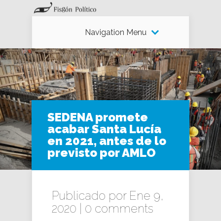
Navigation Menu
SEDENA promete
acabar Santa Lucía
en 2021, antes de lo
previsto por AMLO
Publicado por Ene 9,
2020 |
0 comments