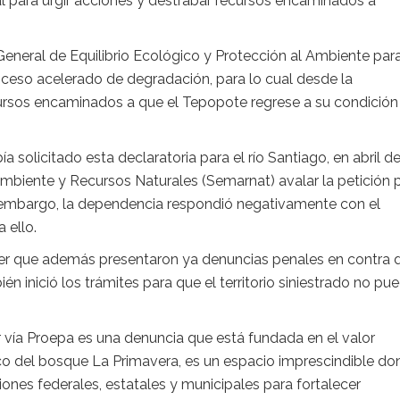
 para urgir acciones y destrabar recursos encaminados a
eneral de Equilibrio Ecológico y Protección al Ambiente par
ceso acelerado de degradación, para lo cual desde la
cursos encaminados a que el Tepopote regrese a su condición
solicitado esta declaratoria para el río Santiago, en abril d
Ambiente y Recursos Naturales (Semarnat) avalar la petición 
n embargo, la dependencia respondió negativamente con el
 ello.
er que además presentaron ya denuncias penales en contra 
ién inició los trámites para que el territorio siniestrado no pu
 vía Proepa es una denuncia que está fundada en el valor
co del bosque La Primavera, es un espacio imprescindible do
ones federales, estatales y municipales para fortalecer