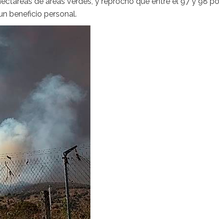
ctáreas de áreas verdes, y reprochó que entre el 97 y 98 po
un beneficio personal.