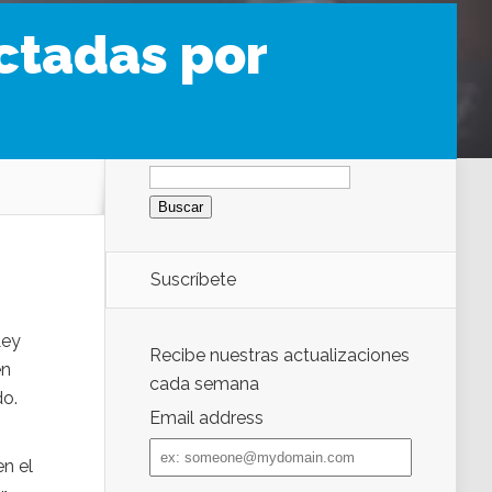
ctadas por
Buscar:
Suscríbete
Ley
Recibe nuestras actualizaciones
en
cada semana
do.
Email address
Email
address
n el