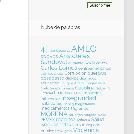
r
Nube de palabras
AMLO
4T
aeropuerto
Aristóteles
apoyos
Sandoval
cadáveres
aumento
Carlos Lomelí
centroamericanos
cuerpos
Corrupcion
combustible
desabasto
desvíos
diputados
educación
Enrique Alfaro
Enrique Peña
Gasolina
forense
Gobierno
Nieto
fiscalia
huachicol
impuestos
Federal
IJCF
inseguridad
influencias
licitaciones
línea 3
magistrados
medicamentos
Migrantes
MORENA
muertos
mujeres
NAIM
recortes
Salud
PEMEX
refinería
Seguridad
trailers
transporte
Violencia
publico
tren ligero