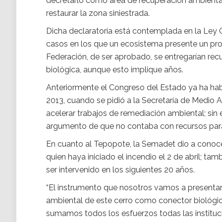
decretarlo como área de recuperación ambiental
restaurar la zona siniestrada.
Dicha declaratoria está contemplada en la Ley G
casos en los que un ecosistema presente un pro
Federación, de ser aprobado, se entregarían re
biológica, aunque esto implique años.
Anteriormente el Congreso del Estado ya ha había 
2013, cuando se pidió a la Secretaría de Medio 
acelerar trabajos de remediación ambiental; si
argumento de que no contaba con recursos para
En cuanto al Tepopote, la Semadet dio a conoc
quien haya iniciado el incendio el 2 de abril; tamb
ser intervenido en los siguientes 20 años.
“El instrumento que nosotros vamos a presentar
ambiental de este cerro como conector biológi
sumamos todos los esfuerzos todas las instituci