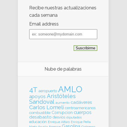
Recibe nuestras actualizaciones
cada semana
Email address
Email
address
Nube de palabras
AMLO
4T
aeropuerto
Aristóteles
apoyos
Sandoval
cadáveres
aumento
Carlos Lomelí
centroamericanos
cuerpos
Corrupcion
combustible
desabasto
desvíos
diputados
educación
Enrique Alfaro
Enrique Peña
Gasolina
forense
Gobierno
Nieto
fiscalia