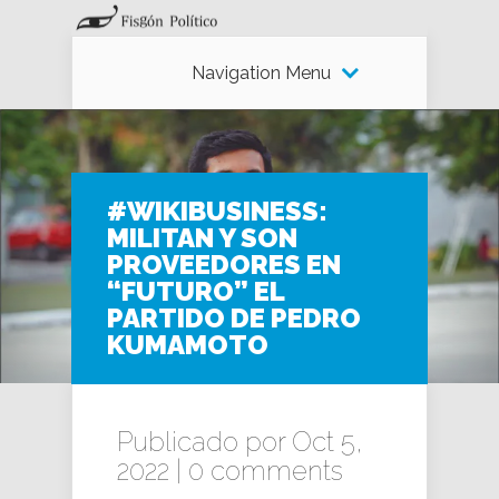
Navigation Menu
#WIKIBUSINESS:
MILITAN Y SON
PROVEEDORES EN
“FUTURO” EL
PARTIDO DE PEDRO
KUMAMOTO
Publicado por Oct 5,
2022 |
0 comments