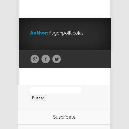
Author:
fisgonpoliticojal
Buscar:
Suscríbete