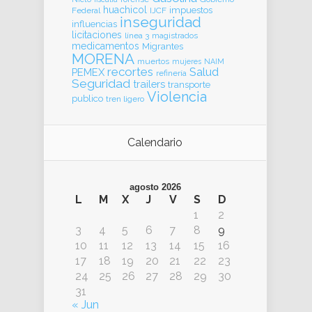
huachicol
impuestos
Federal
IJCF
inseguridad
influencias
licitaciones
línea 3
magistrados
medicamentos
Migrantes
MORENA
muertos
mujeres
NAIM
recortes
Salud
PEMEX
refinería
Seguridad
trailers
transporte
Violencia
publico
tren ligero
Calendario
agosto 2026
L
M
X
J
V
S
D
1
2
3
4
5
6
7
8
9
10
11
12
13
14
15
16
17
18
19
20
21
22
23
24
25
26
27
28
29
30
31
« Jun