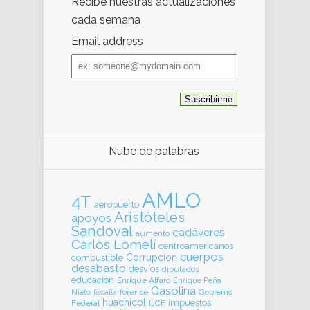
Recibe nuestras actualizaciones
cada semana
Email address
Email
address
Nube de palabras
AMLO
4T
aeropuerto
Aristóteles
apoyos
Sandoval
cadáveres
aumento
Carlos Lomelí
centroamericanos
cuerpos
Corrupcion
combustible
desabasto
desvíos
diputados
educación
Enrique Alfaro
Enrique Peña
Gasolina
forense
Gobierno
Nieto
fiscalia
huachicol
impuestos
Federal
IJCF