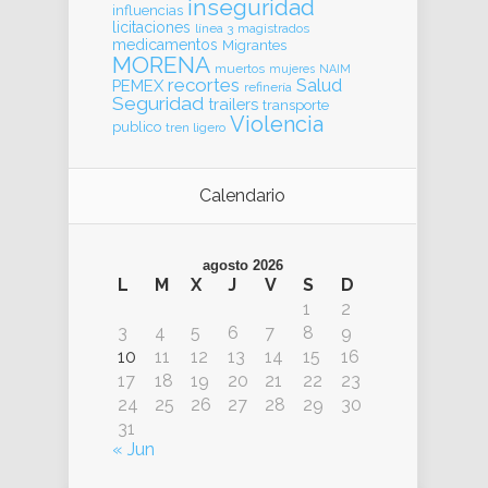
inseguridad
influencias
licitaciones
línea 3
magistrados
medicamentos
Migrantes
MORENA
muertos
mujeres
NAIM
recortes
Salud
PEMEX
refinería
Seguridad
trailers
transporte
Violencia
publico
tren ligero
Calendario
agosto 2026
L
M
X
J
V
S
D
1
2
3
4
5
6
7
8
9
10
11
12
13
14
15
16
17
18
19
20
21
22
23
24
25
26
27
28
29
30
31
« Jun