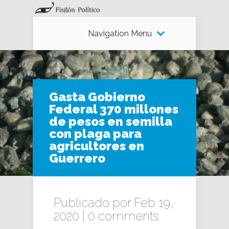
Navigation Menu
Gasta Gobierno
Federal 370 millones
de pesos en semilla
con plaga para
agricultores en
Guerrero
Publicado por Feb 19,
2020 |
0 comments