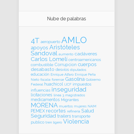
Nube de palabras
AMLO
4T
aeropuerto
Aristóteles
apoyos
Sandoval
cadáveres
aumento
Carlos Lomelí
centroamericanos
cuerpos
Corrupcion
combustible
desabasto
desvíos
diputados
educación
Enrique Alfaro
Enrique Peña
Gasolina
forense
Gobierno
Nieto
fiscalia
huachicol
impuestos
Federal
IJCF
inseguridad
influencias
licitaciones
línea 3
magistrados
medicamentos
Migrantes
MORENA
muertos
mujeres
NAIM
recortes
Salud
PEMEX
refinería
Seguridad
trailers
transporte
Violencia
publico
tren ligero