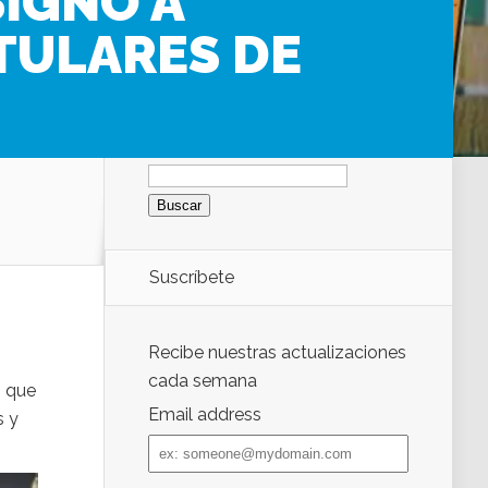
IGNÓ A
TULARES DE
Buscar:
Suscríbete
Recibe nuestras actualizaciones
cada semana
s que
Email address
s y
Email
address