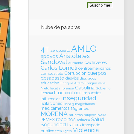
Nube de palabras
AMLO
4T
aeropuerto
Aristóteles
apoyos
Sandoval
cadáveres
aumento
Carlos Lomelí
centroamericanos
cuerpos
Corrupcion
combustible
desabasto
desvíos
diputados
educación
Enrique Alfaro
Enrique Peña
Gasolina
forense
Gobierno
Nieto
fiscalia
huachicol
impuestos
Federal
IJCF
inseguridad
influencias
licitaciones
línea 3
magistrados
medicamentos
Migrantes
MORENA
muertos
mujeres
NAIM
recortes
Salud
PEMEX
refinería
Seguridad
trailers
transporte
Violencia
publico
tren ligero