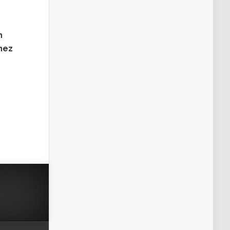
n
nez