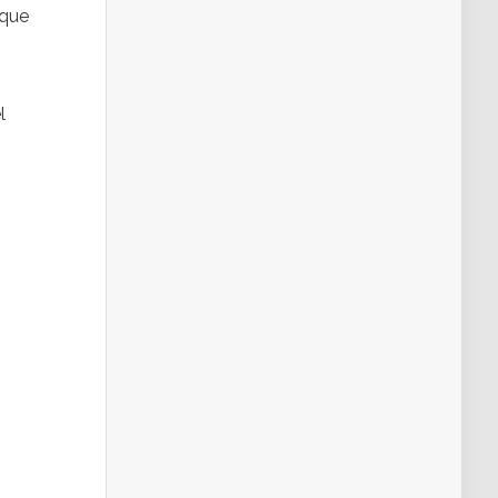
 que
l